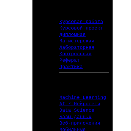
ТИПЫ РАБОТ
Курсовая работа
Курсовой проект
Дипломная
Магистерская
Лабораторная
Контрольная
Реферат
Практика
СПЕЦИАЛИЗАЦИИ
Machine Learning
AI / Нейросети
Data Science
Базы данных
Веб-приложения
Мобильные