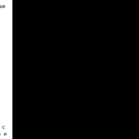
am
 с
ю и