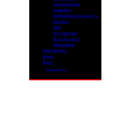
приложения
GameDev
Кибербезопасность
DevOps
ООП
Алгоритмы
Blockchain
Embedded
Портфолио
Цены
Блог
Заказать