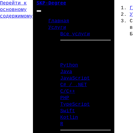
Перейти к
SKP-Degree
Г
основному
У
содержимому
Главная
С
Услуги
в
Все услуги
Б
ЯЗЫКИ ПРОГРАММИРОВАНИЯ
Python
Java
JavaScript
C# / .NET
C/C++
PHP
TypeScript
Swift
Kotlin
R