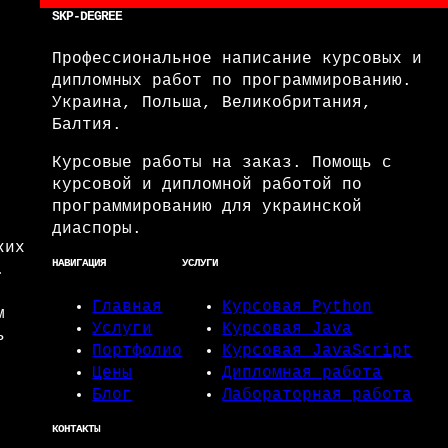
SKP-DEGREE
Профессиональное написание курсовых и
дипломных работ по программированию.
Украина, Польша, Великобритания,
Балтия.
Курсовые работы на заказ. Помощь с
курсовой и дипломной работой по
программированию для украинской
диаспоры.
ких
НАВИГАЦИЯ
УСЛУГИ
.
Главная
Курсовая Python
м
Услуги
Курсовая Java
ь
Портфолио
Курсовая JavaScript
Цены
Дипломная работа
Блог
Лабораторная работа
КОНТАКТЫ