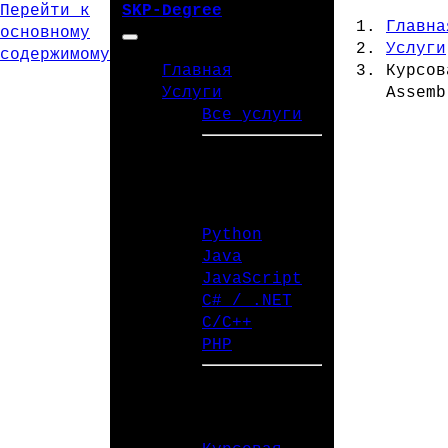
Перейти к
SKP-Degree
Главна
основному
Услуги
содержимому
Главная
Курсов
Услуги
Assemb
Все услуги
ЯЗЫКИ
ПРОГРАММИРОВАНИЯ
Python
Java
JavaScript
C# / .NET
C/C++
PHP
ТИПЫ РАБОТ