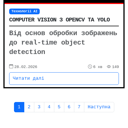
Технології AI
COMPUTER VISION З OPENCV ТА YOLO
Від основ обробки зображень
до real-time object
detection
28.02.2026
6 хв
149
Читати далі
1
2
3
4
5
6
7
Наступна