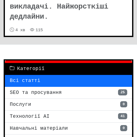
викладачі. Найжорсткіші
дедлайни.
4 хв
115
Категорії
Всі статті
SEO та просування
25
Послуги
0
Технології AI
41
Навчальні матеріали
0