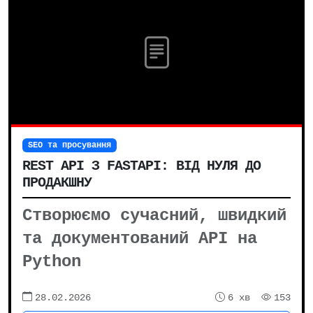
SEO та просування
REST API З FASTAPI: ВІД НУЛЯ ДО
ПРОДАКШНУ
Створюємо сучасний, швидкий
та документований API на
Python
28.02.2026
6 хв
153