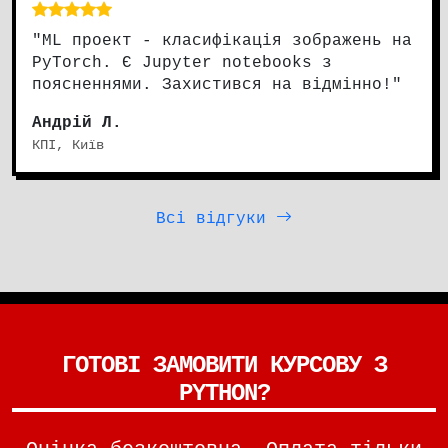
"ML проект - класифікація зображень на
PyTorch. Є Jupyter notebooks з
поясненнями. Захистився на відмінно!"
Андрій Л.
КПІ, Київ
Всі відгуки
ГОТОВІ ЗАМОВИТИ КУРСОВУ З
PYTHON?