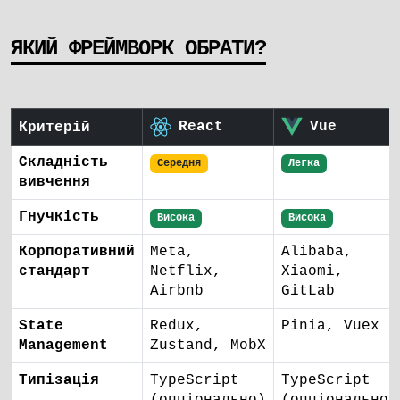
ЯКИЙ ФРЕЙМВОРК ОБРАТИ?
React
Vue
Критерій
Складність
Середня
Легка
вивчення
Гнучкість
Висока
Висока
Корпоративний
Meta,
Alibaba,
стандарт
Netflix,
Xiaomi,
Airbnb
GitLab
State
Redux,
Pinia, Vuex
Management
Zustand, MobX
Типізація
TypeScript
TypeScript