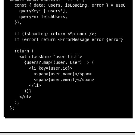
  const { data: users, isLoading, error } = useQuery
    queryKey: ['users'],

    queryFn: fetchUsers,

  });

  if (isLoading) return <Spinner />;

  if (error) return <ErrorMessage error={error} />;

  return (

    <ul className="user-list">

      {users?.map((user: User) => (

        <li key={user.id}>

          <span>{user.name}</span>

          <span>{user.email}</span>

        </li>

      ))}

    </ul>

  );

};