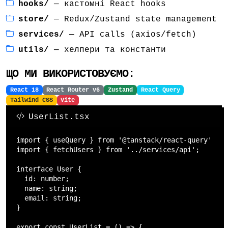
hooks/
— кастомні React hooks
store/
— Redux/Zustand state management
services/
— API calls (axios/fetch)
utils/
— хелпери та константи
ЩО МИ ВИКОРИСТОВУЄМО:
React 18
React Router v6
Zustand
React Query
Tailwind CSS
Vite
UserList.tsx
import { useQuery } from '@tanstack/react-query';

import { fetchUsers } from '../services/api';

interface User {

  id: number;

  name: string;

  email: string;

}

export const UserList = () => {
