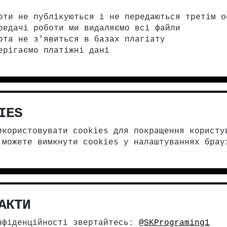
оти не публікуються і не передаються третім о
редачі роботи ми видаляємо всі файли
ота не з'явиться в базах плагіату
ерігаємо платіжні дані
IES
икористовувати cookies для покращення користу
 можете вимкнути cookies у налаштуваннях брау
АКТИ
нфіденційності звертайтесь:
@SKPrograming1