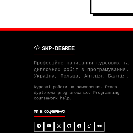
SKP-DEGREE
Професійне написання курсових та
дипломних робіт з програмування.
Україна, Польща, Англія, Балтія.
Курсові роботи на замовлення. Praca
dyplomowa programowanie. Programming
coursework help.
МИ В СОЦМЕРЕЖАХ