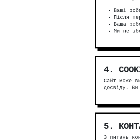
Ваші роб
Після пе
Ваша роб
Ми не зб
4. COOK
Сайт може в
досвіду. Ви
5. КОНТ
З питань ко