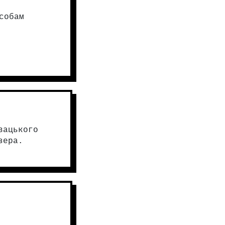
собам
вацького
зера.