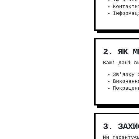
Ім'я або
Контактн
Інформац
2. ЯК М
Ваші дані в
Зв'язку 
Виконанн
Покращен
3. ЗАХИ
Ми гарантує