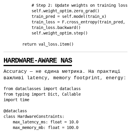
            # Step 2: Update weights on training loss

            self.weight_optim.zero_grad()

            train_pred = self.model(train_x)

            train_loss = F.cross_entropy(train_pred, tr
            train_loss.backward()

            self.weight_optim.step()

        return val_loss.item()
HARDWARE-AWARE NAS
Accuracy — не єдина метрика. На практиці
важливі latency, memory footprint, energy:
from dataclasses import dataclass

from typing import Dict, Callable

import time

@dataclass

class HardwareConstraints:

    max_latency_ms: float = 10.0

    max_memory_mb: float = 100.0
