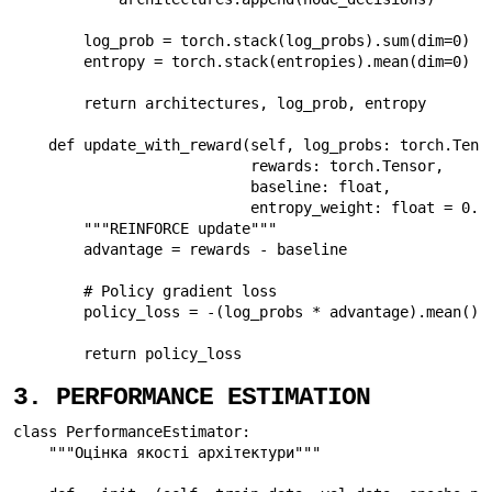
        log_prob = torch.stack(log_probs).sum(dim=0)

        entropy = torch.stack(entropies).mean(dim=0)

        return architectures, log_prob, entropy

    def update_with_reward(self, log_probs: torch.Tenso
                           rewards: torch.Tensor,

                           baseline: float,

                           entropy_weight: float = 0.01
        """REINFORCE update"""

        advantage = rewards - baseline

        # Policy gradient loss

        policy_loss = -(log_probs * advantage).mean()

        return policy_loss
3. PERFORMANCE ESTIMATION
class PerformanceEstimator:

    """Оцінка якості архітектури"""
