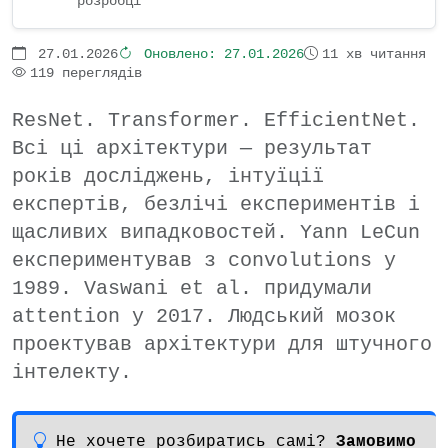
розробці
27.01.2026
Оновлено:
27.01.2026
11 хв читання
119 переглядів
ResNet. Transformer. EfficientNet.
Всі ці архітектури — результат
років досліджень, інтуїції
експертів, безлічі експериментів і
щасливих випадковостей. Yann LeCun
експериментував з convolutions у
1989. Vaswani et al. придумали
attention у 2017. Людський мозок
проектував архітектури для штучного
інтелекту.
Не хочете розбиратись самі?
Замовимо