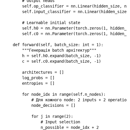
        # Output heads

        self.op_classifier = nn.Linear(hidden_size, n_o
        self.input_classifier = nn.Linear(hidden_size, 
        # Learnable initial state

        self.h0 = nn.Parameter(torch.zeros(1, hidden_si
        self.c0 = nn.Parameter(torch.zeros(1, hidden_si
    def forward(self, batch_size: int = 1):

        """Генерація batch архітектур"""

        h = self.h0.expand(batch_size, -1)

        c = self.c0.expand(batch_size, -1)

        architectures = []

        log_probs = []

        entropies = []

        for node_idx in range(self.n_nodes):

            # Для кожного node: 2 inputs + 2 operations
            node_decisions = []

            for j in range(2):

                # Input selection

                n_possible = node_idx + 2
