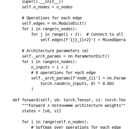
        super().__init__()

        self.n_nodes = n_nodes

        # Operations for each edge

        self.edges = nn.ModuleDict()

        for i in range(n_nodes):

            for j in range(i + 2):  # Connect to all pr
                self.edges[f'{j}_{i+2}'] = MixedOperati
        # Architecture parameters (α)

        self._arch_params = nn.ParameterDict()

        for i in range(n_nodes):

            n_inputs = i + 2

            # 8 operations for each edge

            self._arch_params[f'node_{i}'] = nn.Paramet
                torch.randn(n_inputs, 8) * 0.001

            )

    def forward(self, s0: torch.Tensor, s1: torch.Tenso
        """Forward з поточними architecture weights"""

        states = [s0, s1]

        for i in range(self.n_nodes):

            # Softmax over operations for each edge
