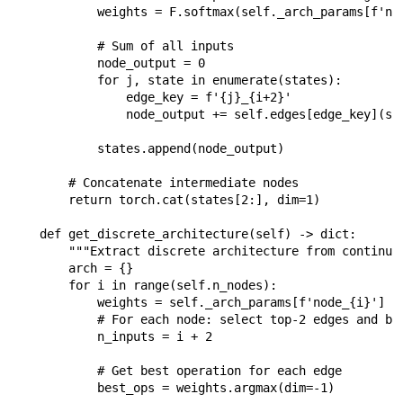
            weights = F.softmax(self._arch_params[f'nod
            # Sum of all inputs

            node_output = 0

            for j, state in enumerate(states):

                edge_key = f'{j}_{i+2}'

                node_output += self.edges[edge_key](sta
            states.append(node_output)

        # Concatenate intermediate nodes

        return torch.cat(states[2:], dim=1)

    def get_discrete_architecture(self) -> dict:

        """Extract discrete architecture from continuou
        arch = {}

        for i in range(self.n_nodes):

            weights = self._arch_params[f'node_{i}']

            # For each node: select top-2 edges and bes
            n_inputs = i + 2

            # Get best operation for each edge

            best_ops = weights.argmax(dim=-1)
