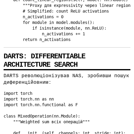
        """Proxy для expressivity через linear regions"
        # Simplified: count ReLU activations

        n_activations = 0

        for module in model.modules():

            if isinstance(module, nn.ReLU):

                n_activations += 1

        return n_activations
DARTS: DIFFERENTIABLE
ARCHITECTURE SEARCH
DARTS революціонізував NAS, зробивши пошук
диференційовним:
import torch

import torch.nn as nn

import torch.nn.functional as F

class MixedOperation(nn.Module):

    """Weighted sum всіх операцій"""

    def __init__(self, channels: int, stride: int):
