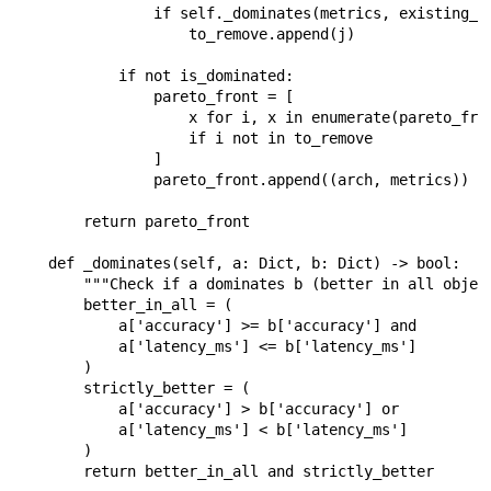
                if self._dominates(metrics, existing_me
                    to_remove.append(j)

            if not is_dominated:

                pareto_front = [

                    x for i, x in enumerate(pareto_fron
                    if i not in to_remove

                ]

                pareto_front.append((arch, metrics))

        return pareto_front

    def _dominates(self, a: Dict, b: Dict) -> bool:

        """Check if a dominates b (better in all object
        better_in_all = (

            a['accuracy'] >= b['accuracy'] and

            a['latency_ms'] <= b['latency_ms']

        )

        strictly_better = (

            a['accuracy'] > b['accuracy'] or

            a['latency_ms'] < b['latency_ms']

        )

        return better_in_all and strictly_better