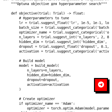
    """Optuna objective для hyperparameter search"""

    def objective(trial: Trial) -> float:

        # Hyperparameters to tune

        lr = trial.suggest_float('lr', 1e-5, 1e-1, log=
        batch_size = trial.suggest_categorical('batch_s
        optimizer_name = trial.suggest_categorical('opt
        n_layers = trial.suggest_int('n_layers', 2, 8)

        hidden_dim = trial.suggest_int('hidden_dim', 64
        dropout = trial.suggest_float('dropout', 0.1, 0
        activation = trial.suggest_categorical('activat
        # Build model

        model = build_model(

            n_layers=n_layers,

            hidden_dim=hidden_dim,

            dropout=dropout,

            activation=activation

        )

        # Create optimizer

        if optimizer_name == 'Adam':

            optimizer = torch.optim.Adam(model.paramete