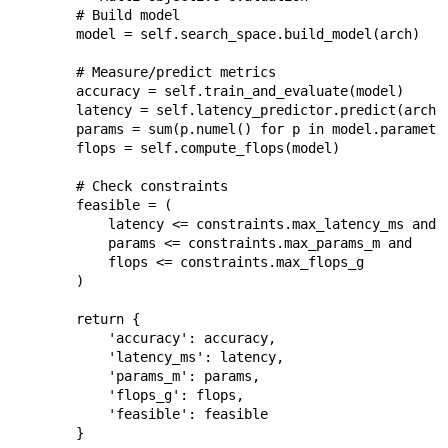
        # Build model

        model = self.search_space.build_model(arch)

        # Measure/predict metrics

        accuracy = self.train_and_evaluate(model)

        latency = self.latency_predictor.predict(arch)

        params = sum(p.numel() for p in model.parameter
        flops = self.compute_flops(model)

        # Check constraints

        feasible = (

            latency <= constraints.max_latency_ms and

            params <= constraints.max_params_m and

            flops <= constraints.max_flops_g

        )

        return {

            'accuracy': accuracy,

            'latency_ms': latency,

            'params_m': params,

            'flops_g': flops,

            'feasible': feasible

        }
