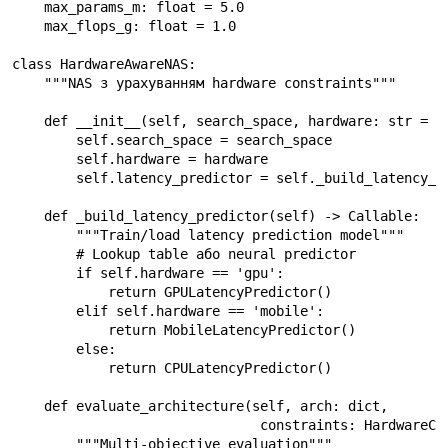
    max_params_m: float = 5.0

    max_flops_g: float = 1.0

class HardwareAwareNAS:

    """NAS з урахуванням hardware constraints"""

    def __init__(self, search_space, hardware: str = 'g
        self.search_space = search_space

        self.hardware = hardware

        self.latency_predictor = self._build_latency_pr
    def _build_latency_predictor(self) -> Callable:

        """Train/load latency prediction model"""

        # Lookup table або neural predictor

        if self.hardware == 'gpu':

            return GPULatencyPredictor()

        elif self.hardware == 'mobile':

            return MobileLatencyPredictor()

        else:

            return CPULatencyPredictor()

    def evaluate_architecture(self, arch: dict,

                               constraints: HardwareCon
        """Multi-objective evaluation"""
