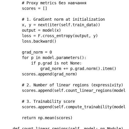
        # Proxy metrics без навчання

        scores = []

        # 1. Gradient norm at initialization

        x, y = next(iter(self.train_data))

        output = model(x)

        loss = F.cross_entropy(output, y)

        loss.backward()

        grad_norm = 0

        for p in model.parameters():

            if p.grad is not None:

                grad_norm += p.grad.norm().item()

        scores.append(grad_norm)

        # 2. Number of linear regions (expressivity)

        scores.append(self.count_linear_regions(model))
        # 3. Trainability score

        scores.append(self.compute_trainability(model))
        return np.mean(scores)

    def count_linear_regions(self, model: nn.Module) ->