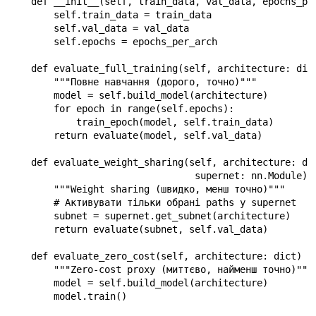
    def __init__(self, train_data, val_data, epochs_per
        self.train_data = train_data

        self.val_data = val_data

        self.epochs = epochs_per_arch

    def evaluate_full_training(self, architecture: dict
        """Повне навчання (дорого, точно)"""

        model = self.build_model(architecture)

        for epoch in range(self.epochs):

            train_epoch(model, self.train_data)

        return evaluate(model, self.val_data)

    def evaluate_weight_sharing(self, architecture: dic
                                 supernet: nn.Module) -
        """Weight sharing (швидко, менш точно)"""

        # Активувати тільки обрані paths у supernet

        subnet = supernet.get_subnet(architecture)

        return evaluate(subnet, self.val_data)

    def evaluate_zero_cost(self, architecture: dict) ->
        """Zero-cost proxy (миттєво, найменш точно)"""

        model = self.build_model(architecture)

        model.train()
