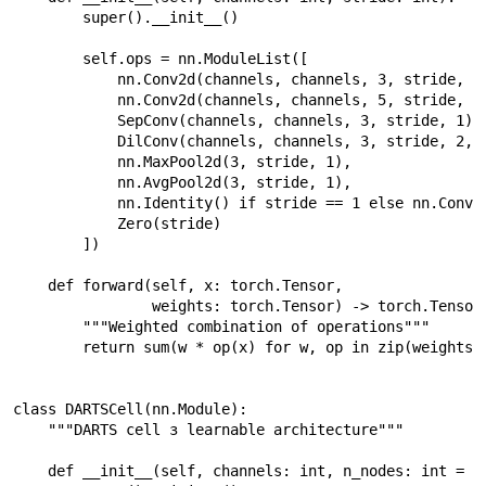
        super().__init__()

        self.ops = nn.ModuleList([

            nn.Conv2d(channels, channels, 3, stride, 1,
            nn.Conv2d(channels, channels, 5, stride, 2,
            SepConv(channels, channels, 3, stride, 1),

            DilConv(channels, channels, 3, stride, 2, 2
            nn.MaxPool2d(3, stride, 1),

            nn.AvgPool2d(3, stride, 1),

            nn.Identity() if stride == 1 else nn.Conv2d
            Zero(stride)

        ])

    def forward(self, x: torch.Tensor,

                weights: torch.Tensor) -> torch.Tensor:
        """Weighted combination of operations"""

        return sum(w * op(x) for w, op in zip(weights, 
class DARTSCell(nn.Module):

    """DARTS cell з learnable architecture"""

    def __init__(self, channels: int, n_nodes: int = 4)