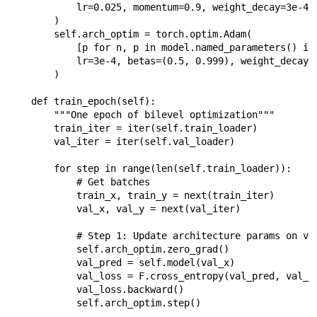
            lr=0.025, momentum=0.9, weight_decay=3e-4

        )

        self.arch_optim = torch.optim.Adam(

            [p for n, p in model.named_parameters() if 
            lr=3e-4, betas=(0.5, 0.999), weight_decay=1
        )

    def train_epoch(self):

        """One epoch of bilevel optimization"""

        train_iter = iter(self.train_loader)

        val_iter = iter(self.val_loader)

        for step in range(len(self.train_loader)):

            # Get batches

            train_x, train_y = next(train_iter)

            val_x, val_y = next(val_iter)

            # Step 1: Update architecture params on val
            self.arch_optim.zero_grad()

            val_pred = self.model(val_x)

            val_loss = F.cross_entropy(val_pred, val_y)
            val_loss.backward()

            self.arch_optim.step()
