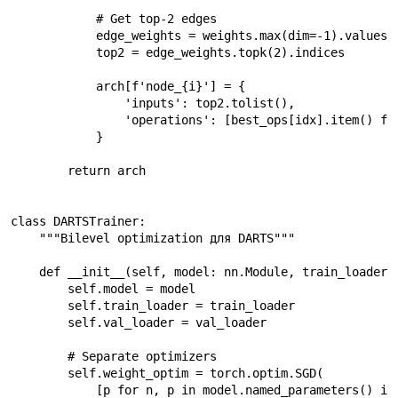
            # Get top-2 edges

            edge_weights = weights.max(dim=-1).values

            top2 = edge_weights.topk(2).indices

            arch[f'node_{i}'] = {

                'inputs': top2.tolist(),

                'operations': [best_ops[idx].item() for
            }

        return arch

class DARTSTrainer:

    """Bilevel optimization для DARTS"""

    def __init__(self, model: nn.Module, train_loader, 
        self.model = model

        self.train_loader = train_loader

        self.val_loader = val_loader

        # Separate optimizers

        self.weight_optim = torch.optim.SGD(

            [p for n, p in model.named_parameters() if 