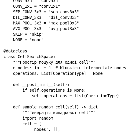
    CONV_5x5 = "conv5x5"

    CONV_1x1 = "conv1x1"

    SEP_CONV_3x3 = "sep_conv3x3"

    DIL_CONV_3x3 = "dil_conv3x3"

    MAX_POOL_3x3 = "max_pool3x3"

    AVG_POOL_3x3 = "avg_pool3x3"

    SKIP = "skip"

    NONE = "none"

@dataclass

class CellSearchSpace:

    """Простір пошуку для одної cell"""

    n_nodes: int = 4  # Кількість intermediate nodes

    operations: List[OperationType] = None

    def __post_init__(self):

        if self.operations is None:

            self.operations = list(OperationType)

    def sample_random_cell(self) -> dict:

        """Генерація випадкової cell"""

        import random

        cell = {

            'nodes': [],
