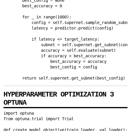
        best_config = None

        best_accuracy = 0

        for _ in range(1000):

            config = self.supernet.sample_random_subnet
            latency = predictor.predict(config)

            if latency <= target_latency:

                subnet = self.supernet.get_subnet(confi
                accuracy = self.evaluate(subnet)

                if accuracy > best_accuracy:

                    best_accuracy = accuracy

                    best_config = config

        return self.supernet.get_subnet(best_config)
HYPERPARAMETER OPTIMIZATION З
OPTUNA
import optuna

from optuna.trial import Trial

def create_model_objective(train_loader, val_loader):
