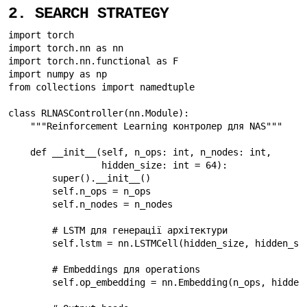
2. SEARCH STRATEGY
import torch

import torch.nn as nn

import torch.nn.functional as F

import numpy as np

from collections import namedtuple

class RLNASController(nn.Module):

    """Reinforcement Learning контролер для NAS"""

    def __init__(self, n_ops: int, n_nodes: int,

                 hidden_size: int = 64):

        super().__init__()

        self.n_ops = n_ops

        self.n_nodes = n_nodes

        # LSTM для генерації архітектури

        self.lstm = nn.LSTMCell(hidden_size, hidden_siz
        # Embeddings для operations

        self.op_embedding = nn.Embedding(n_ops, hidden_