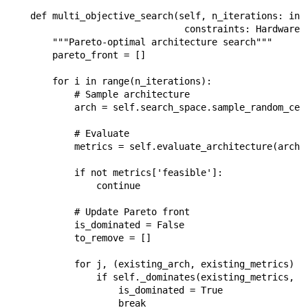
    def multi_objective_search(self, n_iterations: int,
                                constraints: HardwareCo
        """Pareto-optimal architecture search"""

        pareto_front = []

        for i in range(n_iterations):

            # Sample architecture

            arch = self.search_space.sample_random_cell
            # Evaluate

            metrics = self.evaluate_architecture(arch, 
            if not metrics['feasible']:

                continue

            # Update Pareto front

            is_dominated = False

            to_remove = []

            for j, (existing_arch, existing_metrics) in
                if self._dominates(existing_metrics, me
                    is_dominated = True

                    break
