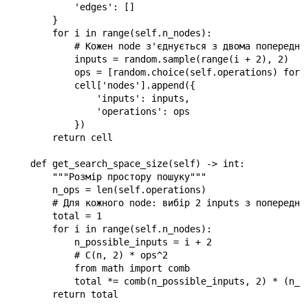
            'edges': []

        }

        for i in range(self.n_nodes):

            # Кожен node з'єднується з двома попереднім
            inputs = random.sample(range(i + 2), 2)  # 
            ops = [random.choice(self.operations) for _
            cell['nodes'].append({

                'inputs': inputs,

                'operations': ops

            })

        return cell

    def get_search_space_size(self) -> int:

        """Розмір простору пошуку"""

        n_ops = len(self.operations)

        # Для кожного node: вибір 2 inputs з попередніх
        total = 1

        for i in range(self.n_nodes):

            n_possible_inputs = i + 2

            # C(n, 2) * ops^2

            from math import comb

            total *= comb(n_possible_inputs, 2) * (n_op
        return total