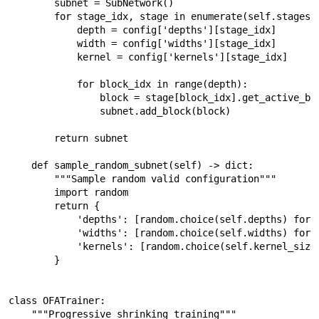
        subnet = SubNetwork()

        for stage_idx, stage in enumerate(self.stages):
            depth = config['depths'][stage_idx]

            width = config['widths'][stage_idx]

            kernel = config['kernels'][stage_idx]

            for block_idx in range(depth):

                block = stage[block_idx].get_active_blo
                subnet.add_block(block)

        return subnet

    def sample_random_subnet(self) -> dict:

        """Sample random valid configuration"""

        import random

        return {

            'depths': [random.choice(self.depths) for _
            'widths': [random.choice(self.widths) for _
            'kernels': [random.choice(self.kernel_sizes
        }

class OFATrainer:

    """Progressive shrinking training"""
