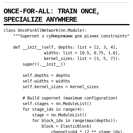
ONCE-FOR-ALL: TRAIN ONCE,
SPECIALIZE ANYWHERE
class OnceForAllNetwork(nn.Module):

    """Supernet з субмережами для різних constraints"""
    def __init__(self, depths: list = [2, 3, 4],

                 widths: list = [0.5, 0.75, 1.0],

                 kernel_sizes: list = [3, 5, 7]):

        super().__init__()

        self.depths = depths

        self.widths = widths

        self.kernel_sizes = kernel_sizes

        # Build supernet (maximum configuration)

        self.stages = nn.ModuleList()

        for stage_idx in range(4):

            stage = nn.ModuleList()

            for block_idx in range(max(depths)):

                block = ElasticBlock(

                    channels=64 * (2 ** stage_idx),
