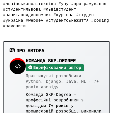
#львівськаполітехніка #уну #програмування
#студентильвова #львівстудент
#написаннядипломних #курсова #студент
#україна #webdev #студентськежиття #coding
#замовити
ПРО АВТОРА
КОМАНДА SKP-DEGREE
Верифікований автор
Практикуючі розробники ·
Python, Django, Java, ML · 7+
років досвіду
Команда SKP-Degree —
професійні розробники з
досвідом
7+ років
у
промисловій розробці. Виконали