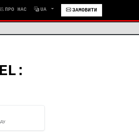
ПРО НАС
UA
ЗАМОВИТИ
EL:
іду