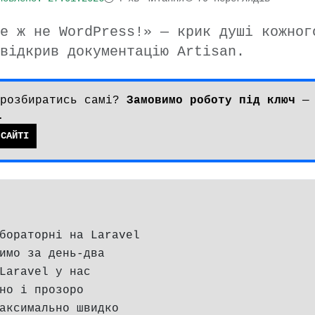
е ж не WordPress!» — крик душі кожног
відкрив документацію Artisan.
 розбиратись самі?
Замовимо роботу під ключ
— 
.
 САЙТІ
бораторні на Laravel
имо за день-два
Laravel у нас
но і прозоро
аксимально швидко