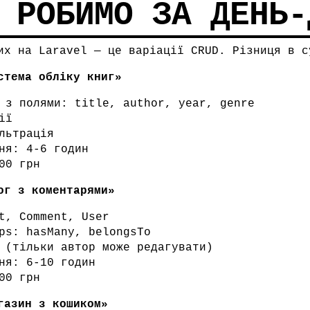
 РОБИМО ЗА ДЕНЬ-
их на Laravel — це варіації CRUD. Різниця в с
стема обліку книг»
 з полями: title, author, year, genre
ії
льтрація
ня: 4-6 годин
00 грн
ог з коментарями»
t, Comment, User
ps: hasMany, belongsTo
 (тільки автор може редагувати)
ня: 6-10 годин
00 грн
газин з кошиком»