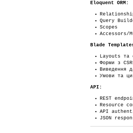
Eloquent ORM:
Relationshi
Query Build
Scopes
Accessors/M
Blade Template
Layouts та 
Форми з CSR
Виведення д
Умови та ци
API:
REST endpoi
Resource co
API authent
JSON respon