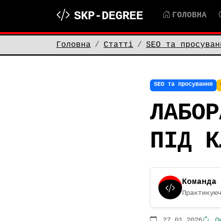
SKP-DEGREE
ГОЛОВНА
Головна
Статті
SEO та просуван
SEO та просування
ЛАБОР
ПІД К
Команда
Практикую
27.01.2026
Он