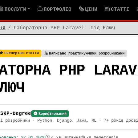
ПОСЛУГИ
ПОРТФОЛІО
ЦІНИ
СТАТТІ
ня
Лабораторна PHP Laravel: Під Ключ
Експертна стаття
Написано практикуючими розробниками
АТОРНА PHP LARAV
ЛЮЧ
 SKP-Degree
Верифікований
чі розробники · Python, Django, Java, ML · 7+ років досв
овлено:
27.01.2026
4 хв читання
79 переглядів