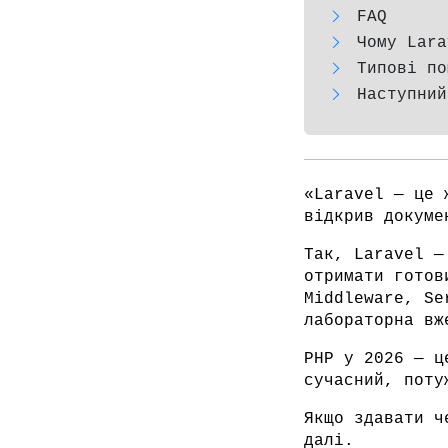
FAQ
Чому Lara
Типові по
Наступний
«Laravel — це 
відкрив докуме
Так, Laravel —
отримати готов
Middleware, Se
лабораторна вж
PHP у 2026 — ц
сучасний, поту
Якщо здавати ч
далі.