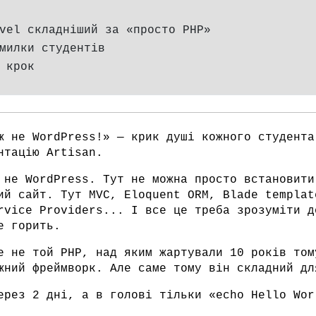
vel складніший за «просто PHP»
милки студентів
 крок
ж не WordPress!» — крик душі кожного студента
нтацію Artisan.
 не WordPress. Тут не можна просто встановити
ий сайт. Тут MVC, Eloquent ORM, Blade templat
rvice Providers... І все це треба зрозуміти д
е горить.
е не той PHP, над яким жартували 10 років том
жний фреймворк. Але саме тому він складний дл
ерез 2 дні, а в голові тільки «echo Hello Wor