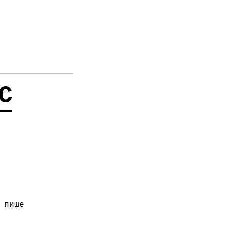
С
 пише