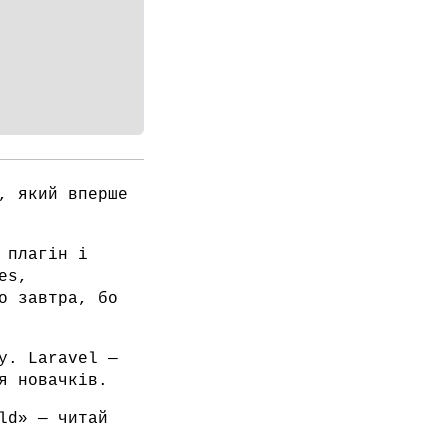
, який вперше
 плагін і
es,
о завтра, бо
у. Laravel —
я новачків.
ld» — читай