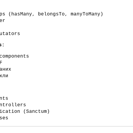
ps (hasMany, belongsTo, manyToMany)
er
utators
s:
components
F
аних
кли
nts
ntrollers
ication (Sanctum)
ses