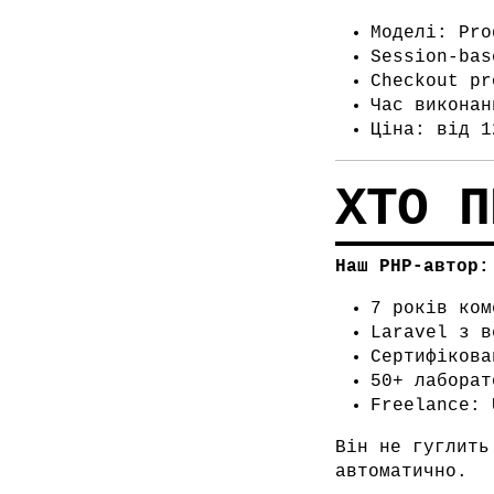
Моделі: Pro
Session-bas
Checkout pr
Час виконан
Ціна: від 1
ХТО П
Наш PHP-автор:
7 років ком
Laravel з в
Сертифікова
50+ лаборат
Freelance: 
Він не гуглить
автоматично.