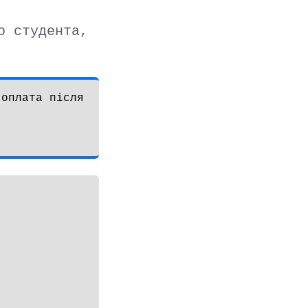
о студента,
оплата після