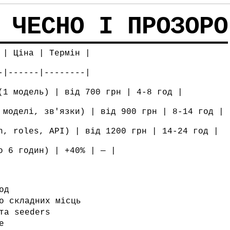
 ЧЕСНО І ПРОЗОРО
 | Ціна | Термін |
-|------|--------|
(1 модель) | від 700 грн | 4-8 год |
 моделі, зв'язки) | від 900 грн | 8-14 год |
h, roles, API) | від 1200 грн | 14-24 год |
о 6 годин) | +40% | — |
од
о складних місць
та seeders
e