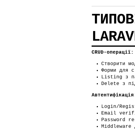
ТИПОВ
LARAV
CRUD-операції:
Створити мо
Форми для c
Listing з п
Delete з пі
Автентифікація
Login/Regis
Email verif
Password re
Middleware 